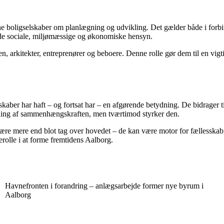
 boligselskaber om planlægning og udvikling. Det gælder både i forbi
åde sociale, miljømæssige og økonomiske hensyn.
kitekter, entreprenører og beboere. Denne rolle gør dem til en vigtig a
lskaber har haft – og fortsat har – en afgørende betydning. De bidrager
stning af sammenhængskraften, men tværtimod styrker den.
re mere end blot tag over hovedet – de kan være motor for fællesskab, 
erolle i at forme fremtidens Aalborg.
Havnefronten i forandring – anlægsarbejde former nye byrum i
Aalborg