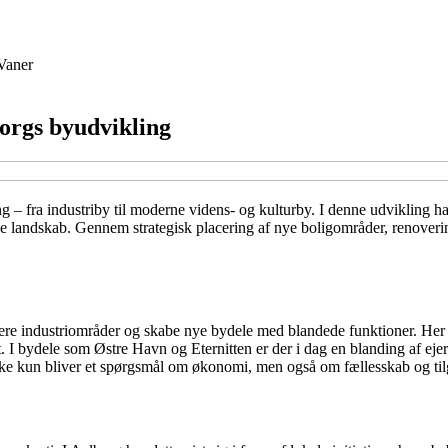
Vaner
borgs byudvikling
 fra industriby til moderne videns- og kulturby. I denne udvikling har 
siske landskab. Gennem strategisk placering af nye boligområder, reno
ere industriområder og skabe nye bydele med blandede funktioner. Her h
. I bydele som Østre Havn og Eternitten er der i dag en blanding af eje
ikke kun bliver et spørgsmål om økonomi, men også om fællesskab og ti