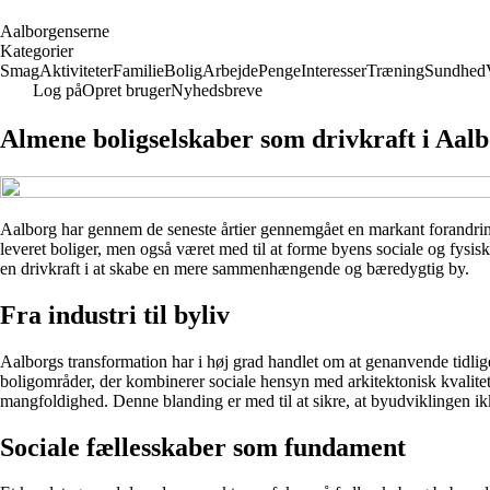
A
alborgenserne
Kategorier
Smag
Aktiviteter
Familie
Bolig
Arbejde
Penge
Interesser
Træning
Sundhed
Log på
Opret bruger
Nyhedsbreve
Almene boligselskaber som drivkraft i Aal
Aalborg har gennem de seneste årtier gennemgået en markant forandring –
leveret boliger, men også været med til at forme byens sociale og fy
en drivkraft i at skabe en mere sammenhængende og bæredygtig by.
Fra industri til byliv
Aalborgs transformation har i høj grad handlet om at genanvende tidlig
boligområder, der kombinerer sociale hensyn med arkitektonisk kvalitet
mangfoldighed. Denne blanding er med til at sikre, at byudviklingen 
Sociale fællesskaber som fundament