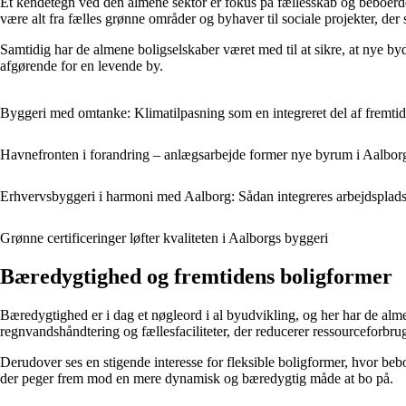
Et kendetegn ved den almene sektor er fokus på fællesskab og beboerdemok
være alt fra fælles grønne områder og byhaver til sociale projekter, d
Samtidig har de almene boligselskaber været med til at sikre, at nye byde
afgørende for en levende by.
Byggeri med omtanke: Klimatilpasning som en integreret del af fremti
Havnefronten i forandring – anlægsarbejde former nye byrum i Aalbor
Erhvervsbyggeri i harmoni med Aalborg: Sådan integreres arbejdsplads
Grønne certificeringer løfter kvaliteten i Aalborgs byggeri
Bæredygtighed og fremtidens boligformer
Bæredygtighed er i dag et nøgleord i al byudvikling, og her har de alme
regnvandshåndtering og fællesfaciliteter, der reducerer ressourceforb
Derudover ses en stigende interesse for fleksible boligformer, hvor bebo
der peger frem mod en mere dynamisk og bæredygtig måde at bo på.