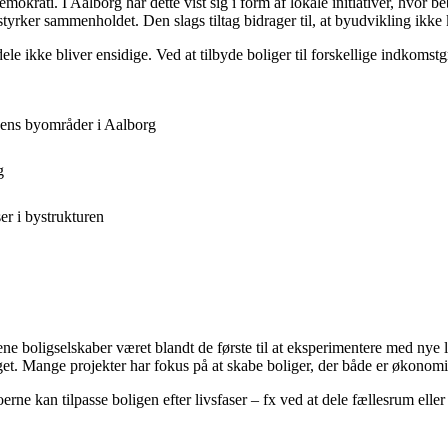
rati. I Aalborg har dette vist sig i form af lokale initiativer, hvor be
er styrker sammenholdet. Den slags tiltag bidrager til, at byudvikling 
le ikke bliver ensidige. Ved at tilbyde boliger til forskellige indkomstg
dens byområder i Aalborg
g
er i bystrukturen
ne boligselskaber været blandt de første til at eksperimentere med nye 
ruget. Mange projekter har fokus på at skabe boliger, der både er økon
erne kan tilpasse boligen efter livsfaser – fx ved at dele fællesrum elle