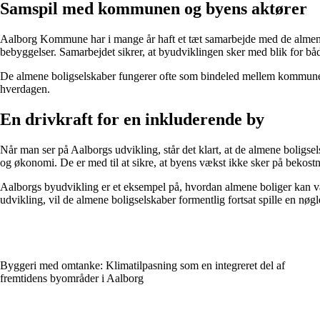
Samspil med kommunen og byens aktører
Aalborg Kommune har i mange år haft et tæt samarbejde med de almene
bebyggelser. Samarbejdet sikrer, at byudviklingen sker med blik for b
De almene boligselskaber fungerer ofte som bindeled mellem kommunen, ar
hverdagen.
En drivkraft for en inkluderende by
Når man ser på Aalborgs udvikling, står det klart, at de almene boligse
og økonomi. De er med til at sikre, at byens vækst ikke sker på beko
Aalborgs byudvikling er et eksempel på, hvordan almene boliger kan væ
udvikling, vil de almene boligselskaber formentlig fortsat spille en nøgl
Byggeri med omtanke: Klimatilpasning som en integreret del af
fremtidens byområder i Aalborg