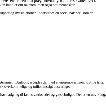
boere selv er med til at præge udviklingen af deres kvarter. Det kan
ikke kun handler om mursten, men også om mennesker.
rupper og livssituationer understøttes en social balance, som er
løsninger. I Aalborg arbejdes der med energirenoveringer, grønne tage,
omisk overkommelige og miljømæssigt ansvarlige.
r have adgang til fælles værksteder og gæsteboliger. Det er en udvikling,