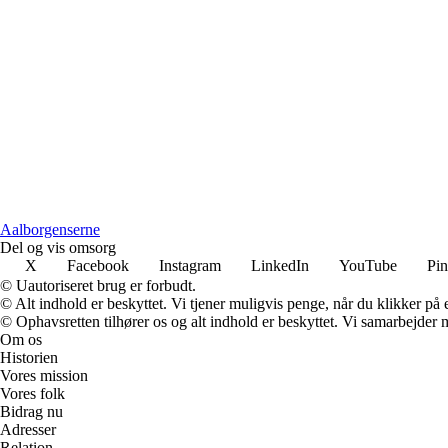
A
alborgenserne
Del og vis omsorg
X
Facebook
Instagram
LinkedIn
YouTube
Pin
© Uautoriseret brug er forbudt.
© Alt indhold er beskyttet. Vi tjener muligvis penge, når du klikker på e
© Ophavsretten tilhører os og alt indhold er beskyttet. Vi samarbejder 
Om os
Historien
Vores mission
Vores folk
Bidrag nu
Adresser
Relation