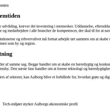
nomien
remtiden
le udvikling, kræver det investering i mennesker. Uddannelse, efterudda
e og medarbejdere i alle brancher de kompetencer, der skal til for at n
tionerne og erhvervslivet må fortsat arbejde tæt sammen om at skabe r
ammen som by og region.
tning
 sider af samme sag. Begge handler om at skabe en bæredygtig og konku
 vidensby. Den næste fase handler om at forene teknologi og bæredygtigh
ærs af sektorer, kan Aalborg blive et forbillede for, hvordan grøn og di
Tech-miljøet styrker Aalborgs økonomiske profil