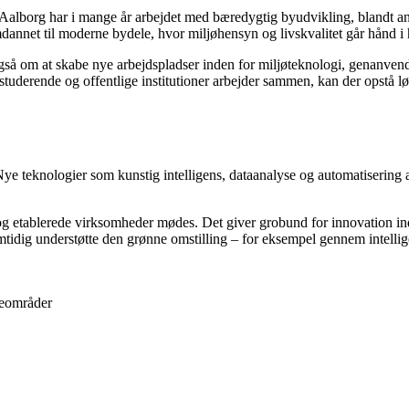
 Aalborg har i mange år arbejdet med bæredygtig byudvikling, blandt a
annet til moderne bydele, hvor miljøhensyn og livskvalitet går hånd i
så om at skabe nye arbejdspladser inden for miljøteknologi, genanvend
 studerende og offentlige institutioner arbejder sammen, kan der opstå
e teknologier som kunstig intelligens, dataanalyse og automatisering 
og etablerede virksomheder mødes. Det giver grobund for innovation inden
idig understøtte den grønne omstilling – for eksempel gennem intellige
ceområder