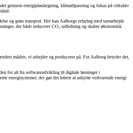
ndet gennem energiplanlægning, klimatilpasning og fokus på cirkulær
 hånd.
else og grøn transport. Her kan Aalborgs erfaring med samarbejde
 løsninger, der både reducerer CO₂-udledning og skaber økonomisk
ændrer måden, vi arbejder og producerer på. For Aalborg betyder det,
 for alt fra softwareudvikling til digitale løsninger i
nte energisystemer, der gør det lettere at udnytte vedvarende energi