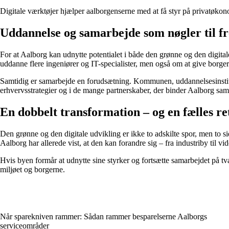
Digitale værktøjer hjælper aalborgenserne med at få styr på privatøko
Uddannelse og samarbejde som nøgler til f
For at Aalborg kan udnytte potentialet i både den grønne og den digita
uddanne flere ingeniører og IT-specialister, men også om at give borger
Samtidig er samarbejde en forudsætning. Kommunen, uddannelsesinstitu
erhvervsstrategier og i de mange partnerskaber, der binder Aalborg s
En dobbelt transformation – og en fælles re
Den grønne og den digitale udvikling er ikke to adskilte spor, men to
Aalborg har allerede vist, at den kan forandre sig – fra industriby til
Hvis byen formår at udnytte sine styrker og fortsætte samarbejdet på tv
miljøet og borgerne.
Når sparekniven rammer: Sådan rammer besparelserne Aalborgs
serviceområder