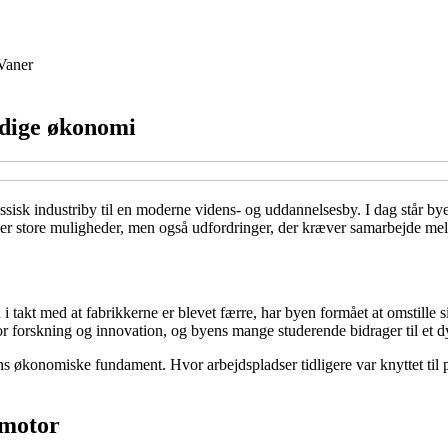
Vaner
tidige økonomi
ssisk industriby til en moderne videns- og uddannelsesby. I dag står by
r store muligheder, men også udfordringer, der kræver samarbejde melle
i takt med at fabrikkerne er blevet færre, har byen formået at omstille 
 for forskning og innovation, og byens mange studerende bidrager til et
 økonomiske fundament. Hvor arbejdspladser tidligere var knyttet til p
tmotor