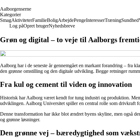
A
alborgenserne
Kategorier
Smag
Aktiviteter
Familie
Bolig
Arbejde
Penge
Interesser
Træning
Sundhed
Log på
Opret bruger
Nyhedsbreve
Grøn og digital – to veje til Aalborgs frem
Aalborg har i de seneste år gennemgået en markant forandring – fra kla
den grønne omstilling og den digitale udvikling. Begge retninger rumme
Fra kul og cement til viden og innovation
Historisk har Aalborg været kendt for tung industri og produktion. Men 
udviklingen. Aalborg Universitet spiller en central rolle som drivkraft
Denne transformation har ikke blot ændret byens skyline, men også dens
og grønne løsninger.
Den grønne vej – bæredygtighed som væks