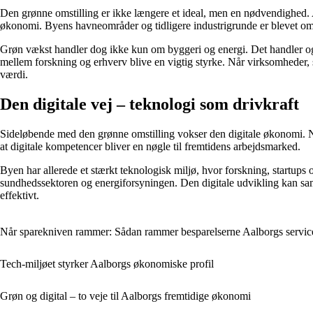
Den grønne omstilling er ikke længere et ideal, men en nødvendighed.
økonomi. Byens havneområder og tidligere industrigrunde er blevet omd
Grøn vækst handler dog ikke kun om byggeri og energi. Det handler og
mellem forskning og erhverv blive en vigtig styrke. Når virksomheder,
værdi.
Den digitale vej – teknologi som drivkraft
Sideløbende med den grønne omstilling vokser den digitale økonomi. Ny
at digitale kompetencer bliver en nøgle til fremtidens arbejdsmarked.
Byen har allerede et stærkt teknologisk miljø, hvor forskning, startups 
sundhedssektoren og energiforsyningen. Den digitale udvikling kan samt
effektivt.
Når sparekniven rammer: Sådan rammer besparelserne Aalborgs servi
Tech-miljøet styrker Aalborgs økonomiske profil
Grøn og digital – to veje til Aalborgs fremtidige økonomi