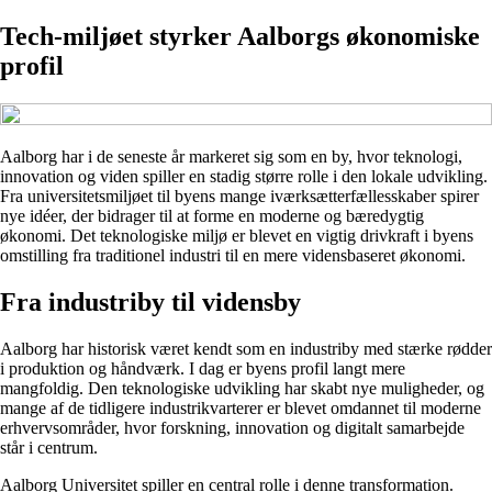
Tech-miljøet styrker Aalborgs økonomiske
profil
Aalborg har i de seneste år markeret sig som en by, hvor teknologi,
innovation og viden spiller en stadig større rolle i den lokale udvikling.
Fra universitetsmiljøet til byens mange iværksætterfællesskaber spirer
nye idéer, der bidrager til at forme en moderne og bæredygtig
økonomi. Det teknologiske miljø er blevet en vigtig drivkraft i byens
omstilling fra traditionel industri til en mere vidensbaseret økonomi.
Fra industriby til vidensby
Aalborg har historisk været kendt som en industriby med stærke rødder
i produktion og håndværk. I dag er byens profil langt mere
mangfoldig. Den teknologiske udvikling har skabt nye muligheder, og
mange af de tidligere industrikvarterer er blevet omdannet til moderne
erhvervsområder, hvor forskning, innovation og digitalt samarbejde
står i centrum.
Aalborg Universitet spiller en central rolle i denne transformation.