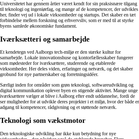
Universitetet har gennem årtier været kendt for sin praksisnære tilgang
til teknologi og ingeniørfag, og mange af de kompetencer, der udvikles
her, finder vej ud i lokale virksomheder og startups. Det skaber en tæt
forbindelse mellem forskning og erhvervsliv, som er med til at styrke
byens samlede økonomiske fundament.
Iværksætteri og samarbejde
Et kendetegn ved Aalborgs tech-miljø er den stærke kultur for
samarbejde. Lokale innovationshuse og kontorfællesskaber fungerer
som mødesteder for iværksættere, studerende og etablerede
virksomheder. Her deles viden, erfaringer og netværk, og det skaber
grobund for nye partnerskaber og forretningsidéer.
Særligt inden for områder som grøn teknologi, softwareudvikling og
digital kommunikation oplever byen en stigende aktivitet. Mange unge
iværksættere vælger at blive i Aalborg efter endt uddannelse, fordi de
ser muligheder for at udvikle deres projekter i et miljø, hvor der både er
adgang til kompetencer, rådgivning og et støttende netværk.
Teknologi som vækstmotor
Den teknologiske udvikling har ikke kun betydning for nye