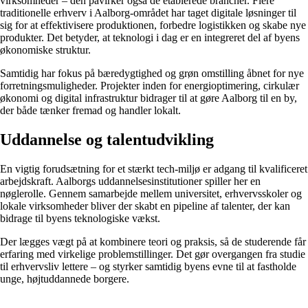
virksomheder – den påvirker også de etablerede brancher. Flere
traditionelle erhverv i Aalborg-området har taget digitale løsninger til
sig for at effektivisere produktionen, forbedre logistikken og skabe nye
produkter. Det betyder, at teknologi i dag er en integreret del af byens
økonomiske struktur.
Samtidig har fokus på bæredygtighed og grøn omstilling åbnet for nye
forretningsmuligheder. Projekter inden for energioptimering, cirkulær
økonomi og digital infrastruktur bidrager til at gøre Aalborg til en by,
der både tænker fremad og handler lokalt.
Uddannelse og talentudvikling
En vigtig forudsætning for et stærkt tech-miljø er adgang til kvalificeret
arbejdskraft. Aalborgs uddannelsesinstitutioner spiller her en
nøglerolle. Gennem samarbejde mellem universitet, erhvervsskoler og
lokale virksomheder bliver der skabt en pipeline af talenter, der kan
bidrage til byens teknologiske vækst.
Der lægges vægt på at kombinere teori og praksis, så de studerende får
erfaring med virkelige problemstillinger. Det gør overgangen fra studie
til erhvervsliv lettere – og styrker samtidig byens evne til at fastholde
unge, højtuddannede borgere.